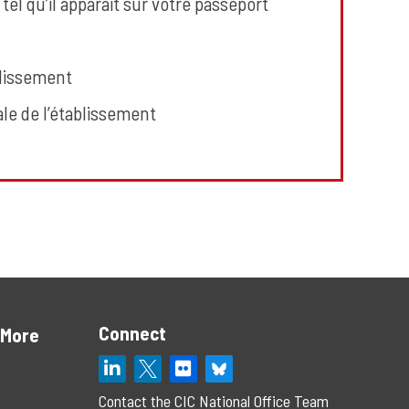
el qu’il apparaît sur votre passeport
blissement
le de l’établissement
Connect
 More
Contact the CIC National Office Team