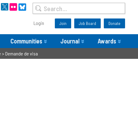
Login
Join
Job Board
Donate
Communities
Journal
Awards
e
>
Demande de visa