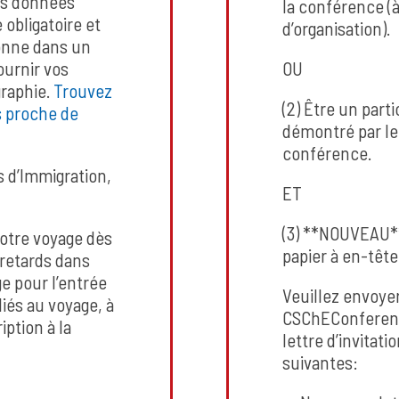
vos données
la conférence (à
 obligatoire et
d’organisation).
onne dans un
ournir vos
OU
graphie.
Trouvez
(2) Être un part
s proche de
démontré par le 
conférence.
 d’Immigration,
ET
(3) **NOUVEAU** 
otre voyage dès
papier à en-tête
s retards dans
e pour l’entrée
Veuillez envoyer
liés au voyage, à
CSChEConferen
iption à la
lettre d’invitat
suivantes: