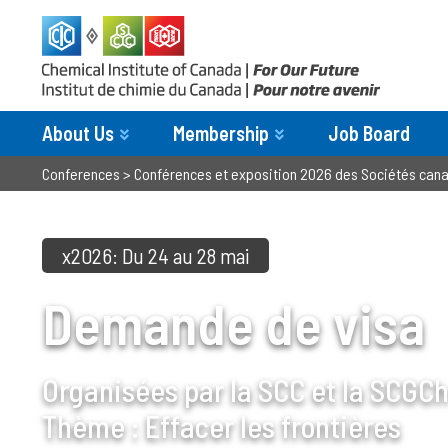
About Us
Membership
Job Board
Conferences
>
Conférences et exposition 2026 des Sociétés cana
x2026: Du 24 au 28 mai
Demande de visa
Organisées par la SCC et la SCGC
Thème : Effacer les frontières