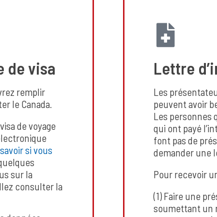
 de visa
Lettre d’i
vrez remplir
Les présentateu
ter le Canada.
peuvent avoir bes
Les personnes qu
 visa de voyage
qui ont payé l’in
électronique
font pas de pré
savoir si vous
demander une let
 quelques
us sur la
Pour recevoir un
lez consulter la
(1) Faire une pr
soumettant un 