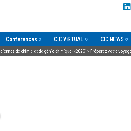
Conferences
CIC ViRTUAL
CIC NEWS
diennes de chimie et de génie chimique (x2026)
>
Préparez votre voyag
h