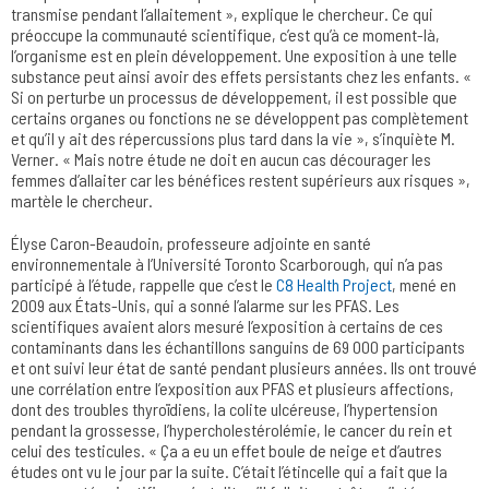
transmise pendant l’allaitement », explique le chercheur. Ce qui
préoccupe la communauté scientifique, c’est qu’à ce moment-là,
l’organisme est en plein développement. Une exposition à une telle
substance peut ainsi avoir des effets persistants chez les enfants. «
Si on perturbe un processus de développement, il est possible que
certains organes ou fonctions ne se développent pas complètement
et qu’il y ait des répercussions plus tard dans la vie », s’inquiète M.
Verner. « Mais notre étude ne doit en aucun cas décourager les
femmes d’allaiter car les bénéfices restent supérieurs aux risques »,
martèle le chercheur.
Élyse Caron-Beaudoin, professeure adjointe en santé
environnementale à l’Université Toronto Scarborough, qui n’a pas
participé à l’étude, rappelle que c’est le
C8 Health Project
, mené en
2009 aux États-Unis, qui a sonné l’alarme sur les PFAS. Les
scientifiques avaient alors mesuré l’exposition à certains de ces
contaminants dans les échantillons sanguins de 69 000 participants
et ont suivi leur état de santé pendant plusieurs années. Ils ont trouvé
une corrélation entre l’exposition aux PFAS et plusieurs affections,
dont des troubles thyroïdiens, la colite ulcéreuse, l’hypertension
pendant la grossesse, l’hypercholestérolémie, le cancer du rein et
celui des testicules. « Ça a eu un effet boule de neige et d’autres
études ont vu le jour par la suite. C’était l’étincelle qui a fait que la