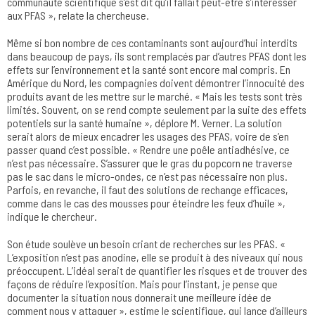
communauté scientifique s’est dit qu’il fallait peut-être s’intéresser
aux PFAS », relate la chercheuse.
Même si bon nombre de ces contaminants sont aujourd’hui interdits
dans beaucoup de pays, ils sont remplacés par d’autres PFAS dont les
effets sur l’environnement et la santé sont encore mal compris. En
Amérique du Nord, les compagnies doivent démontrer l’innocuité des
produits avant de les mettre sur le marché. « Mais les tests sont très
limités. Souvent, on se rend compte seulement par la suite des effets
potentiels sur la santé humaine », déplore M. Verner. La solution
serait alors de mieux encadrer les usages des PFAS, voire de s’en
passer quand c’est possible. « Rendre une poêle antiadhésive, ce
n’est pas nécessaire. S’assurer que le gras du popcorn ne traverse
pas le sac dans le micro-ondes, ce n’est pas nécessaire non plus.
Parfois, en revanche, il faut des solutions de rechange efficaces,
comme dans le cas des mousses pour éteindre les feux d’huile »,
indique le chercheur.
Son étude soulève un besoin criant de recherches sur les PFAS. «
L’exposition n’est pas anodine, elle se produit à des niveaux qui nous
préoccupent. L’idéal serait de quantifier les risques et de trouver des
façons de réduire l’exposition. Mais pour l’instant, je pense que
documenter la situation nous donnerait une meilleure idée de
comment nous y attaquer », estime le scientifique, qui lance d’ailleurs