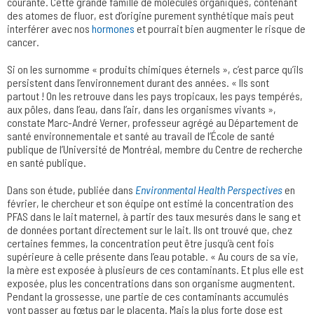
courante. Cette grande famille de molécules organiques, contenant
des atomes de fluor, est d’origine purement synthétique mais peut
interférer avec nos
hormones
et pourrait bien augmenter le risque de
cancer.
Si on les surnomme « produits chimiques éternels », c’est parce qu’ils
persistent dans l’environnement durant des années. « Ils sont
partout ! On les retrouve dans les pays tropicaux, les pays tempérés,
aux pôles, dans l’eau, dans l’air, dans les organismes vivants »,
constate Marc-André Verner, professeur agrégé au Département de
santé environnementale et santé au travail de l’École de santé
publique de l’Université de Montréal, membre du Centre de recherche
en santé publique.
Dans son étude, publiée dans
Environmental Health Perspectives
en
février, le chercheur et son équipe ont estimé la concentration des
PFAS dans le lait maternel, à partir des taux mesurés dans le sang et
de données portant directement sur le lait. Ils ont trouvé que, chez
certaines femmes, la concentration peut être jusqu’à cent fois
supérieure à celle présente dans l’eau potable. « Au cours de sa vie,
la mère est exposée à plusieurs de ces contaminants. Et plus elle est
exposée, plus les concentrations dans son organisme augmentent.
Pendant la grossesse, une partie de ces contaminants accumulés
vont passer au fœtus par le placenta. Mais la plus forte dose est